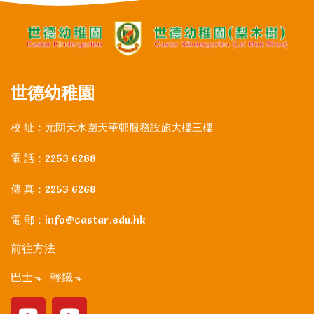
世德幼稚園
校 址：元朗天水圍天華邨服務設施大樓三樓
電 話：2253 6288
傳 真：2253 6268
電 郵：info@castar.edu.hk
前往方法
巴士⬎ 輕鐵⬎