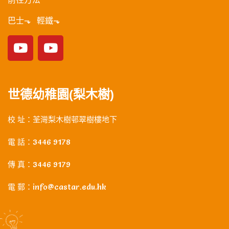
巴士⬎ 輕鐵⬎
世德幼稚園(梨木樹)
校 址：荃灣梨木樹邨翠樹樓地下
電 話：3446 9178
傳 真：3446 9179
電 郵：info@castar.edu.hk