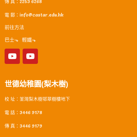
傳 真：2253 6268
電 郵：info@castar.edu.hk
前往方法
巴士⬎ 輕鐵⬎
世德幼稚園(梨木樹)
校 址：荃灣梨木樹邨翠樹樓地下
電 話：3446 9178
傳 真：3446 9179