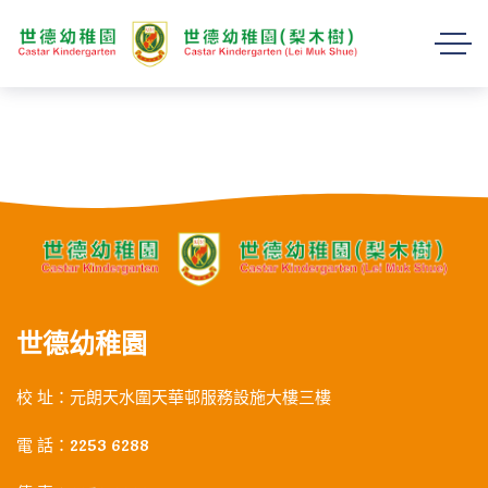
世德幼稚園
校 址：元朗天水圍天華邨服務設施大樓三樓
電 話：2253 6288