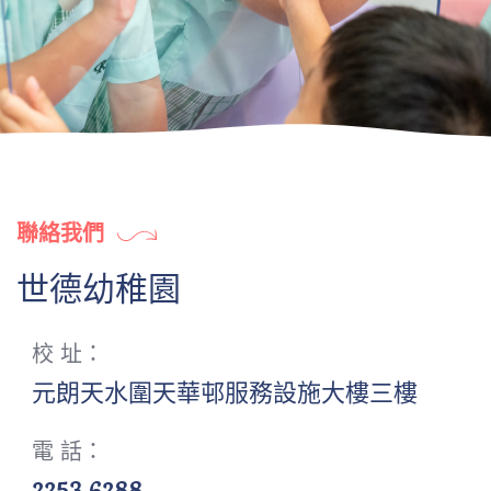
聯絡我們
世德幼稚園
校 址：
元朗天水圍天華邨服務設施大樓三樓
電 話：
2253 6288