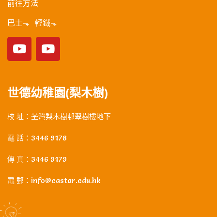
前往方法
巴士⬎ 輕鐵⬎
世德幼稚園(梨木樹)
校 址：荃灣梨木樹邨翠樹樓地下
電 話：3446 9178
傳 真：3446 9179
電 郵：info@castar.edu.hk