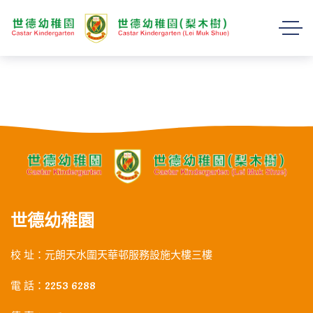
世德幼稚園
校 址：元朗天水圍天華邨服務設施大樓三樓
電 話：2253 6288