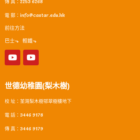
傳 真：2253 6268
電 郵：info@castar.edu.hk
前往方法
巴士⬎ 輕鐵⬎
世德幼稚園(梨木樹)
校 址：荃灣梨木樹邨翠樹樓地下
電 話：3446 9178
傳 真：3446 9179