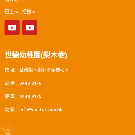
巴士⬎ 輕鐵⬎
世德幼稚園(梨木樹)
校 址：荃灣梨木樹邨翠樹樓地下
電 話：3446 9178
傳 真：3446 9179
電 郵：info@castar.edu.hk