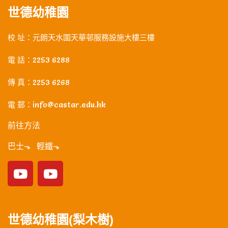
世德幼稚園
校 址：元朗天水圍天華邨服務設施大樓三樓
電 話：2253 6288
傳 真：2253 6268
電 郵：info@castar.edu.hk
前往方法
巴士⬎ 輕鐵⬎
世德幼稚園(梨木樹)