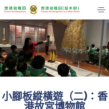
小腳板縱橫遊（二)：香
港故宮博物館