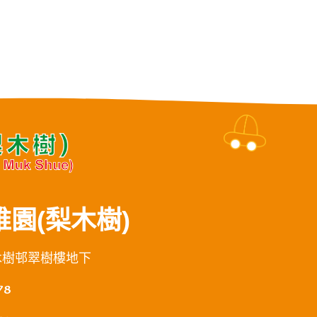
園(梨木樹)
木樹邨翠樹樓地下
78