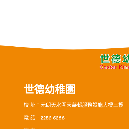
世德幼稚園
校 址：元朗天水圍天華邨服務設施大樓三樓
電 話：2253 6288