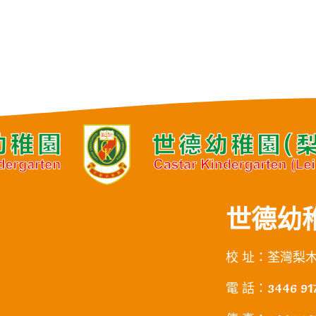
世德幼稚
校 址：荃灣梨
電 話：3446 91